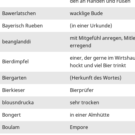
den an Händen und Füßen
Bawerlatschen
wacklige Bude
Bayerisch Rueben
(in einer Urkunde)
mit Mitgefühl anregen, Mitle
beanglanddi
erregend
einer, der gerne im Wirts­ha
Bierdimpfel
hockt und viel Bier trinkt
Biergarten
(Herkunft des Wortes)
Bierkieser
Bierprüfer
blousndrucka
sehr trocken
Bongert
in einer Almhütte
Boulam
Empore