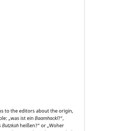
s to the editors about the origin,
e: „was ist ein
Baamhackl
?“,
s
Butzküh
heißen?“ or „Woher