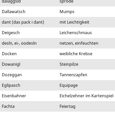
daläggsld
spröde
Dallawatsch
Mumps
dant (das pack i dant)
mit Leichtigkeit
Deigesch
Leichenschmaus
desln, ei-, oodesln
netzen, einfeuchten
Docken
weibliche Krebse
Dowanigl
Steinpilze
Dozeggan
Tannenzapfen
Eglipasch
Equipage
Eisenbahner
Eichelzehner im Kartenspiel
Fachta
Feiertag