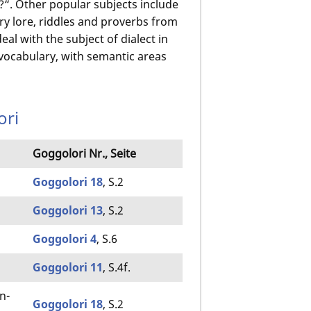
“. Other popular subjects include
ry lore, riddles and proverbs from
al with the subject of dialect in
 vocabulary, with semantic areas
ori
Goggolori Nr., Seite
Goggolori 18
, S.2
Goggolori 13
, S.2
Goggolori 4
, S.6
Goggolori 11
, S.4f.
n­
Goggolori 18
, S.2