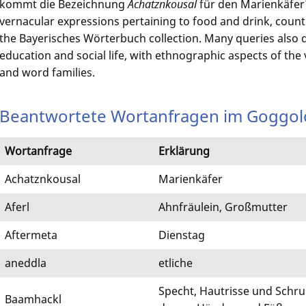
kommt die Bezeichnung
Achatznkousal
für den Marienkäfer?
vernacular expressions pertaining to food and drink, count
the Bayerisches Wörterbuch collection. Many queries also de
education and social life, with ethnographic aspects of the
and word families.
Beantwortete Wortanfragen im Goggol
Wortanfrage
Erklärung
Achatznkousal
Marienkäfer
Aferl
Ahnfräulein, Großmutter
Aftermeta
Dienstag
aneddla
etliche
Specht, Hautrisse und Schru
Baamhackl