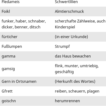
Fledameis
Schwertlilien
Foikl
Almtierschmuck
funker, haber, schnaber,
scherzhafte Zählweise, auch
dicker, benner, ditsch
Kinderspiel
fürticher
(in einer Urkunde)
Fußlumpen
Strumpf
gamma
das Haus bewachen
flink, munter, umtriebig,
gamsig
geschäftig
Gern in Ortsnamen
(Herkunft des Wortes)
Gfrett
reiben, scheuern, plagen
goischn
herumrennen