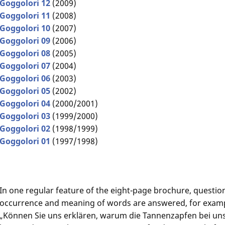
Goggolori 12
(2009)
Goggolori 11
(2008)
Goggolori 10
(2007)
Goggolori 09
(2006)
Goggolori 08
(2005)
Goggolori 07
(2004)
Goggolori 06
(2003)
Goggolori 05
(2002)
Goggolori 04
(2000/2001)
Goggolori 03
(1999/2000)
Goggolori 02
(1998/1999)
Goggolori 01
(1997/1998)
In one regular feature of the eight-page brochure, question
occurrence and meaning of words are answered, for exampl
„Können Sie uns erklären, warum die Tannenzapfen bei un