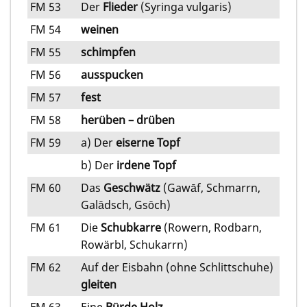
FM 53
Der
Flieder
(Syringa vulgaris)
FM 54
weinen
FM 55
schimpfen
FM 56
ausspucken
FM 57
fest
FM 58
herüben – drüben
FM 59
a) Der
eiserne Topf
b) Der
irdene Topf
FM 60
Das
Geschwätz
(Gawāf, Schmarrn,
Galādsch, Gsōch)
FM 61
Die
Schubkarre
(Rowern, Rodbarn,
Rowärbl, Schukarrn)
FM 62
Auf der Eisbahn (ohne Schlittschuhe)
gleiten
FM 63
Eine
Bürde Holz