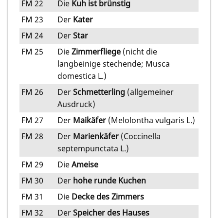
FM 22
Die
Kuh ist brünstig
FM 23
Der
Kater
FM 24
Der
Star
FM 25
Die
Zimmerfliege
(nicht die
langbeinige stechende; Musca
domestica L.)
FM 26
Der
Schmetterling
(allgemeiner
Ausdruck)
FM 27
Der
Maikäfer
(Melolontha vulgaris L.)
FM 28
Der
Marienkäfer
(Coccinella
septempunctata L.)
FM 29
Die
Ameise
FM 30
Der
hohe runde Kuchen
FM 31
Die
Decke des Zimmers
FM 32
Der
Speicher des Hauses