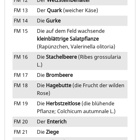
FM 13
Der
Quark
(weicher Käse)
FM 14
Die
Gurke
FM 15
Die auf dem Feld wachsende
kleinblättrige Salatpflanze
(Rapünzchen, Valerinella olitoria)
FM 16
Die
Stachelbeere
(Ribes grossularia
L.)
FM 17
Die
Brombeere
FM 18
Die
Hagebutte
(die Frucht der wilden
Rose)
FM 19
Die
Herbstzeitlose
(die blühende
Pflanze; Colchicum autumnale L.)
FM 20
Der
Enterich
FM 21
Die
Ziege