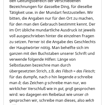
den Geltungsbereich der verschiedenen
Bezeichnungen für dasselbe Ding, für dieselbe
Tätigkeit usw. in der Mundart festzustellen. Wir
bitten, die Angaben nur für den Ort zu machen,
für den man den Gebrauch bestimmt kennt. Der
im Ort übliche mundartliche Ausdruck ist jeweils
voll ausgeschrieben hinter die einzelnen Fragen
zu setzen. Ferner ist die Angabe des Geschlechts
der Hauptwörter nötig. Man behelfte sich im
ganzen mit den Buchstaben unserer Schrift und
verwende folgende Hilfen: Länge von
Selbstlauten bezeichne man durch
übergesetzten Strich, z.B.
des Flâsch
=
das Fleisch
;
für das dumpfe, nach
o
hin liegende
a
schreibe
man
å
; das Zeichen
g
schreibe man nur, wo
wirklicher Verschluß wie in
gut
,
groß
gesprochen
wird: wo dagegen ein Reibelaut wie unser
ch
gesprochen wir, schreibe man dieses, also
wêch