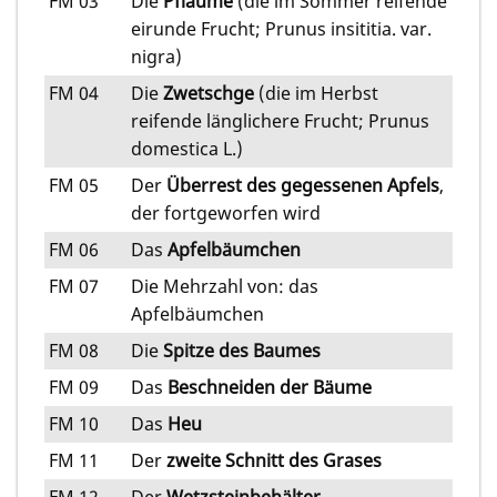
FM 03
Die
Pflaume
(die im Sommer reifende
eirunde Frucht; Prunus insititia. var.
nigra)
FM 04
Die
Zwetschge
(die im Herbst
reifende länglichere Frucht; Prunus
domestica L.)
FM 05
Der
Überrest des gegessenen Apfels
,
der fortgeworfen wird
FM 06
Das
Apfelbäumchen
FM 07
Die Mehrzahl von: das
Apfelbäumchen
FM 08
Die
Spitze des Baumes
FM 09
Das
Beschneiden der Bäume
FM 10
Das
Heu
FM 11
Der
zweite Schnitt des Grases
FM 12
Der
Wetzsteinbehälter