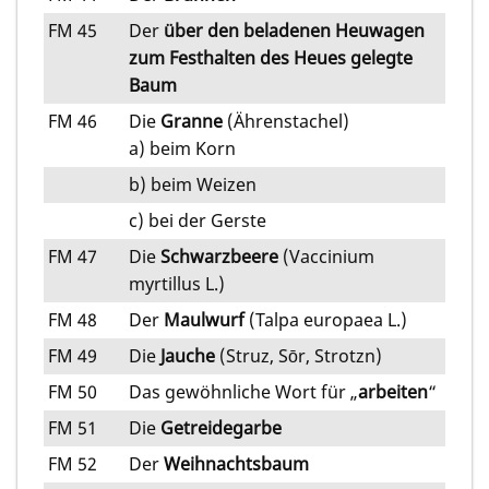
FM 45
Der
über den beladenen Heuwagen
zum Festhalten des Heues gelegte
Baum
FM 46
Die
Granne
(Ährenstachel)
a) beim Korn
b) beim Weizen
c) bei der Gerste
FM 47
Die
Schwarzbeere
(Vaccinium
myrtillus L.)
FM 48
Der
Maulwurf
(Talpa europaea L.)
FM 49
Die
Jauche
(Struz, Sōr, Strotzn)
FM 50
Das gewöhnliche Wort für „
arbeiten
“
FM 51
Die
Getreidegarbe
FM 52
Der
Weihnachtsbaum