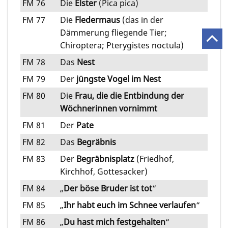
FM 76
Die
Elster
(Pica pica)
FM 77
Die
Fledermaus
(das in der
Dämmerung fliegende Tier;
Chiroptera; Pterygistes noctula)
FM 78
Das
Nest
FM 79
Der
jüngste Vogel im Nest
FM 80
Die
Frau, die die Entbindung der
Wöchnerinnen vornimmt
FM 81
Der
Pate
FM 82
Das
Begräbnis
FM 83
Der
Begräbnisplatz
(Friedhof,
Kirchhof, Gottesacker)
FM 84
„
Der böse Bruder ist tot
“
FM 85
„
Ihr habt euch im Schnee verlaufen
“
FM 86
„
Du hast mich festgehalten
“