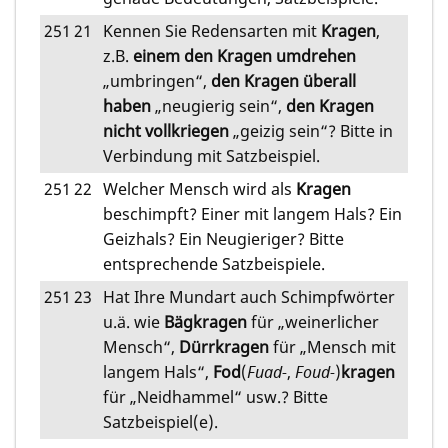
251
21
Kennen Sie Redensarten mit
Kragen
,
z.B.
einem den Kragen umdrehen
„umbringen“,
den Kragen überall
haben
„neugierig sein“,
den Kragen
nicht vollkriegen
„geizig sein“? Bitte in
Verbindung mit Satzbeispiel.
251
22
Welcher Mensch wird als
Kragen
beschimpft? Einer mit langem Hals? Ein
Geizhals? Ein Neugieriger? Bitte
entsprechende Satzbeispiele.
251
23
Hat Ihre Mundart auch Schimpfwörter
u.ä. wie
Bägkragen
für „weinerlicher
Mensch“,
Dürrkragen
für „Mensch mit
langem Hals“,
Fod
(
Fuad-
,
Foud-
)
kragen
für „Neidhammel“ usw.? Bitte
Satzbeispiel(e).