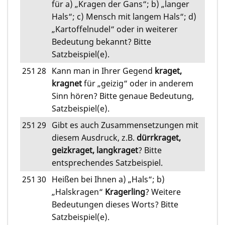
für a) „Kragen der Gans“; b) „langer
Hals“; c) Mensch mit langem Hals“; d)
„Kartoffelnudel“ oder in weiterer
Bedeutung bekannt? Bitte
Satzbeispiel(e).
251
28
Kann man in Ihrer Gegend
kraget,
kragnet
für „geizig“ oder in anderem
Sinn hören? Bitte genaue Bedeutung,
Satzbeispiel(e).
251
29
Gibt es auch Zusammensetzungen mit
diesem Ausdruck, z.B.
dürrkraget,
geizkraget, langkraget
? Bitte
entsprechendes Satzbeispiel.
251
30
Heißen bei Ihnen a) „Hals“; b)
„Halskragen“
Kragerling
? Weitere
Bedeutungen dieses Worts? Bitte
Satzbeispiel(e).