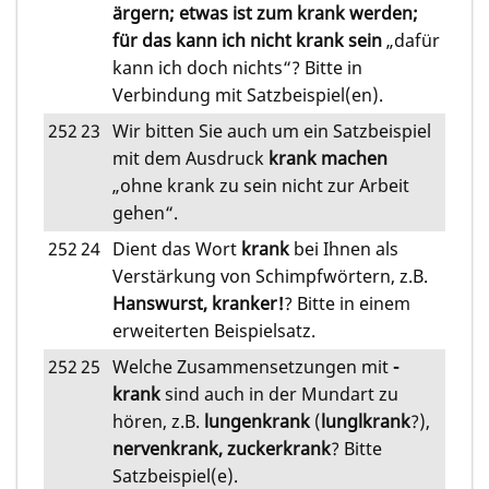
ärgern; etwas ist zum krank werden;
für das kann ich nicht krank sein
„dafür
kann ich doch nichts“? Bitte in
Verbindung mit Satzbeispiel(en).
252
23
Wir bitten Sie auch um ein Satzbeispiel
mit dem Ausdruck
krank machen
„ohne krank zu sein nicht zur Arbeit
gehen“.
252
24
Dient das Wort
krank
bei Ihnen als
Verstärkung von Schimpfwörtern, z.B.
Hanswurst, kranker!
? Bitte in einem
erweiterten Beispielsatz.
252
25
Welche Zusammensetzungen mit
-
krank
sind auch in der Mundart zu
hören, z.B.
lungenkrank
(
lunglkrank
?),
nervenkrank, zuckerkrank
? Bitte
Satzbeispiel(e).