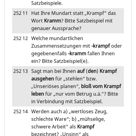
Satzbeispiele.
252
11
Hat Ihre Mundart statt „Krampf“ das
Wort
Kramm
? Bitte Satzbeispiel mit
genauer Aussprache?
252
12
Welche mundartlichen
Zusammensetzungen mit
-krampf
oder
gegebenenfalls
-kramm
fallen Ihnen
ein? Bitte Satzbeispiel(e).
252
13
Sagt man bei Ihnen
auf
(
den
)
Krampf
ausgehen
für „stehlen“ bzw.
„Unseriöses planen“,
bloß vom Krampf
leben
für „nur vom Betrug u.ä.“? Bitte
in Verbindung mit Satzbeispiel.
252
14
Werden auch a) „wertloses Zeug,
schlechte Ware“; b) „mühselige,
schwere Arbeit“ als
Krampf
bezeichnet? „Unsinn“ als