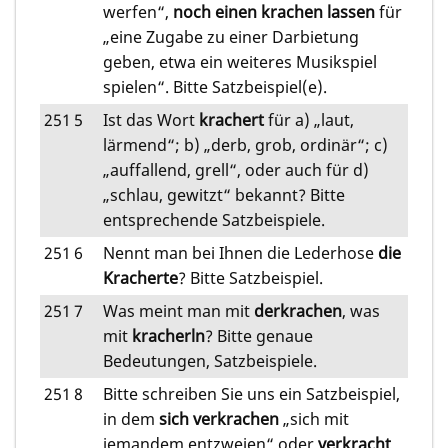
werfen“,
noch einen krachen lassen
für
„eine Zugabe zu einer Darbietung
geben, etwa ein weiteres Musikspiel
spielen“. Bitte Satzbeispiel(e).
251
5
Ist das Wort
krachert
für a) „laut,
lärmend“; b) „derb, grob, ordinär“; c)
„auffallend, grell“, oder auch für d)
„schlau, gewitzt“ bekannt? Bitte
entsprechende Satzbeispiele.
251
6
Nennt man bei Ihnen die Lederhose
die
Kracherte
? Bitte Satzbeispiel.
251
7
Was meint man mit
derkrachen
, was
mit
kracherln
? Bitte genaue
Bedeutungen, Satzbeispiele.
251
8
Bitte schreiben Sie uns ein Satzbeispiel,
in dem
sich verkrachen
„sich mit
jemandem entzweien“ oder
verkracht