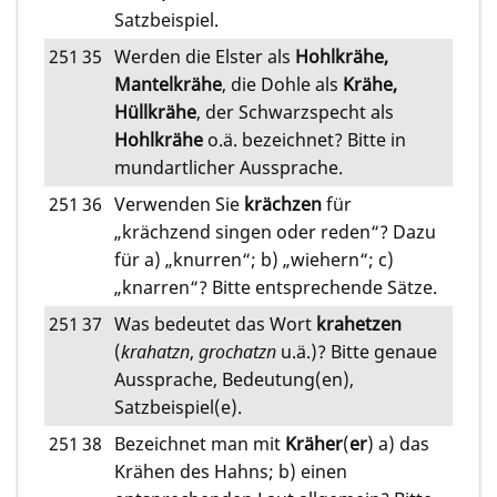
Satzbeispiel.
251
35
Werden die Elster als
Hohlkrähe,
Mantelkrähe
, die Dohle als
Krähe,
Hüllkrähe
, der Schwarzspecht als
Hohlkrähe
o.ä. bezeichnet? Bitte in
mundartlicher Aussprache.
251
36
Verwenden Sie
krächzen
für
„krächzend singen oder reden“? Dazu
für a) „knurren“; b) „wiehern“; c)
„knarren“? Bitte entsprechende Sätze.
251
37
Was bedeutet das Wort
krahetzen
(
krahatzn
,
grochatzn
u.ä.)? Bitte genaue
Aussprache, Bedeutung(en),
Satzbeispiel(e).
251
38
Bezeichnet man mit
Kräher
(
er
) a) das
Krähen des Hahns; b) einen