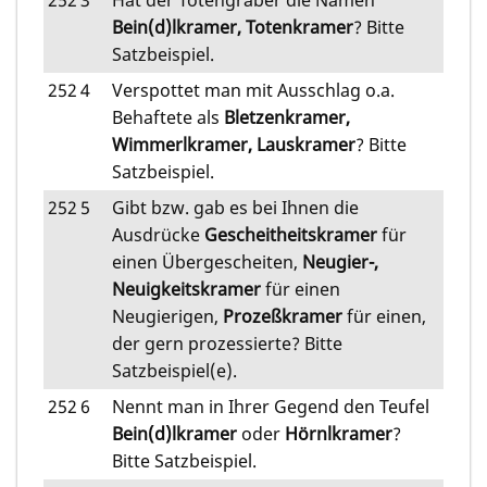
252
3
Hat der Totengräber die Namen
Bein(d)lkramer, Totenkramer
? Bitte
Satzbeispiel.
252
4
Verspottet man mit Ausschlag o.a.
Behaftete als
Bletzenkramer,
Wimmerlkramer, Lauskramer
? Bitte
Satzbeispiel.
252
5
Gibt bzw. gab es bei Ihnen die
Ausdrücke
Gescheitheitskramer
für
einen Übergescheiten,
Neugier-,
Neuigkeitskramer
für einen
Neugierigen,
Prozeßkramer
für einen,
der gern prozessierte? Bitte
Satzbeispiel(e).
252
6
Nennt man in Ihrer Gegend den Teufel
Bein(d)lkramer
oder
Hörnlkramer
?
Bitte Satzbeispiel.