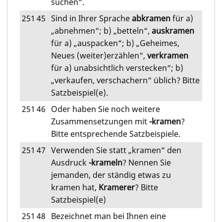
suchen“.
251
45
Sind in Ihrer Sprache
abkramen
für a)
„abnehmen“; b) „betteln“,
auskramen
für a) „auspacken“; b) „Geheimes,
Neues (weiter)erzählen“,
verkramen
für a) unabsichtlich verstecken“; b)
„verkaufen, verschachern“ üblich? Bitte
Satzbeispiel(e).
251
46
Oder haben Sie noch weitere
Zusammensetzungen mit
-kramen
?
Bitte entsprechende Satzbeispiele.
251
47
Verwenden Sie statt „kramen“ den
Ausdruck
-krameln
? Nennen Sie
jemanden, der ständig etwas zu
kramen hat,
Kramerer
? Bitte
Satzbeispiel(e)
251
48
Bezeichnet man bei Ihnen eine