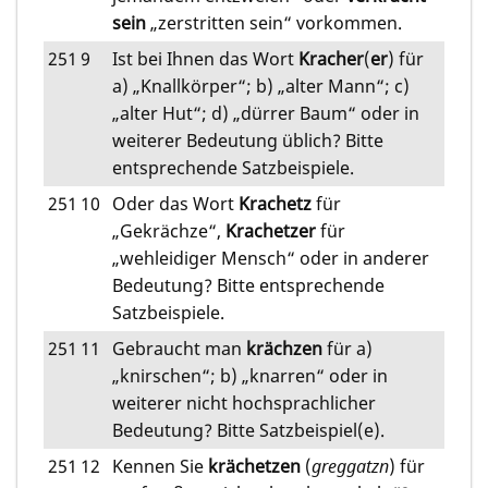
sein
„zerstritten sein“ vorkommen.
251
9
Ist bei Ihnen das Wort
Kracher
(
er
) für
a) „Knallkörper“; b) „alter Mann“; c)
„alter Hut“; d) „dürrer Baum“ oder in
weiterer Bedeutung üblich? Bitte
entsprechende Satzbeispiele.
251
10
Oder das Wort
Krachetz
für
„Gekrächze“,
Krachetzer
für
„wehleidiger Mensch“ oder in anderer
Bedeutung? Bitte entsprechende
Satzbeispiele.
251
11
Gebraucht man
krächzen
für a)
„knirschen“; b) „knarren“ oder in
weiterer nicht hochsprachlicher
Bedeutung? Bitte Satzbeispiel(e).
251
12
Kennen Sie
krächetzen
(
greggatzn
) für