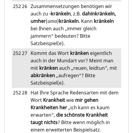
252
26
Zusammensetzungen benötigen wir
auch zu
-kränkeln
, z.B.
dahinkränkeln,
umher
(
uma
)
kränkeln
. Kann
kränkeln
bei Ihnen auch „immer gleich
jammern“ bedeuten? Bitte
Satzbeispiel(e).
252
27
Kommt das Wort
kränken
eigentlich
auch in der Mundart vor? Meint man
mit
kränken
auch „reuen, leidtun“, mit
abkränken
„aufregen“? Bitte
Satzbeispiel(e).
252
28
Hat Ihre Sprache Redensarten mit dem
Wort
Krankheit
wie
mir gehen
Krankheiten her
„ich kann es kaum
erwarten“,
die schönste Krankheit
taugt nichts
? Bitte wenn möglich in
einem erweiterten Beispielsatz.