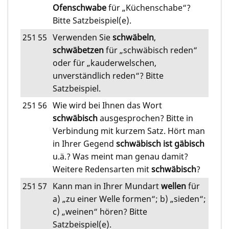
Ofenschwabe
für „Küchenschabe“?
Bitte Satzbeispiel(e).
251
55
Verwenden Sie
schwäbeln
,
schwäbetzen
für „schwäbisch reden“
oder für „kauderwelschen,
unverständlich reden“? Bitte
Satzbeispiel.
251
56
Wie wird bei Ihnen das Wort
schwäbisch
ausgesprochen? Bitte in
Verbindung mit kurzem Satz. Hört man
in Ihrer Gegend
schwäbisch ist gäbisch
u.ä.? Was meint man genau damit?
Weitere Redensarten mit
schwäbisch
?
251
57
Kann man in Ihrer Mundart
wellen
für
a) „zu einer Welle formen“; b) „sieden“;
c) „weinen“ hören? Bitte
Satzbeispiel(e).