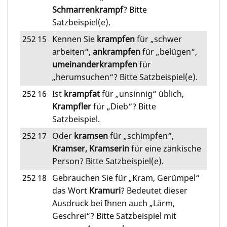
Schmarrenkrampf
? Bitte
Satzbeispiel(e).
252
15
Kennen Sie
krampfen
für „schwer
arbeiten“,
ankrampfen
für „belügen“,
umeinanderkrampfen
für
„herumsuchen“? Bitte Satzbeispiel(e).
252
16
Ist
krampfat
für „unsinnig“ üblich,
Krampfler
für „Dieb“? Bitte
Satzbeispiel.
252
17
Oder
kramsen
für „schimpfen“,
Kramser, Kramserin
für eine zänkische
Person? Bitte Satzbeispiel(e).
252
18
Gebrauchen Sie für „Kram, Gerümpel“
das Wort
Kramuri
? Bedeutet dieser
Ausdruck bei Ihnen auch „Lärm,
Geschrei“? Bitte Satzbeispiel mit