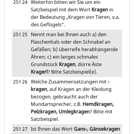
251
24
Weiterhin bitten wir Sie um ein
Satzbeispiel mit dem Wort
Kragen
in
der Bedeutung „Kragen von Tieren, v.a.
des Geflügels“.
251
25
Nennt man bei Ihnen auch a) den
Flaschenhals oder den Schnabel an
Gefäßen; b) überreife herabhängende
Ähren; c) ein langes schmales
Grundstück
Kragen
, dürre Äste
Kragerl
? Bitte Satzbeispiel(e).
251
26
Welche Zusammensetzungen mit
-
kragen
, auf Krägen an der Kleidung
bezogen, gebraucht auch der
Mundartsprecher, z.B.
Hemdkragen,
Pelzkragen, Umlegkragen
? Bitte mit
Satzbeispiel.
251
27
Ist Ihnen das Wort
Gans-, Gänsekragen