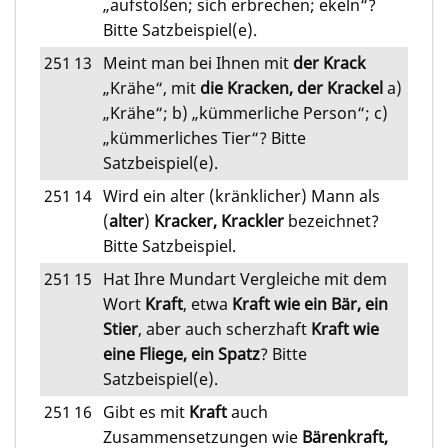
„aufstoßen; sich erbrechen; ekeln“?
Bitte Satzbeispiel(e).
251
13
Meint man bei Ihnen mit
der Krack
„Krähe“, mit
die Kracken, der Krackel
a)
„Krähe“; b) „kümmerliche Person“; c)
„kümmerliches Tier“? Bitte
Satzbeispiel(e).
251
14
Wird ein alter (kränklicher) Mann als
(
alter
)
Kracker, Krackler
bezeichnet?
Bitte Satzbeispiel.
251
15
Hat Ihre Mundart Vergleiche mit dem
Wort
Kraft
, etwa
Kraft wie ein Bär, ein
Stier
, aber auch scherzhaft
Kraft wie
eine Fliege, ein Spatz
? Bitte
Satzbeispiel(e).
251
16
Gibt es mit
Kraft
auch
Zusammensetzungen wie
Bärenkraft,