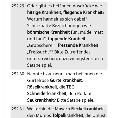
252
29
Oder gibt es bei Ihnen Ausdrücke wie
hitzige Krankheit, fliegende Krankheit
?
Worum handelt es sich dabei?
Scherzhafte Bezeichnungen wie
böhmische Krankheit
für „müde, matt
und faul“,
tappende Kranheit
„Grapscherei“,
fressende Krankheit
„Freßsucht“? Bitte Zutreffendes
unterstreichen, dazu wenigstens e i n
Satzbeispiel.
252
30
Nannte bzw. nennt man bei Ihnen die
Gürtelrose
Gürtelkrankheit,
Röselkrankheit
, die TBC
Schneiderkrankheit
, den Rotlauf
Saukrankheit
? Bitte Satzbeispiele.
252
31
Weiterhin die Masern
Fleckelkrankheit
,
den Mumps
Tölpelkrankheit
, die Unlust