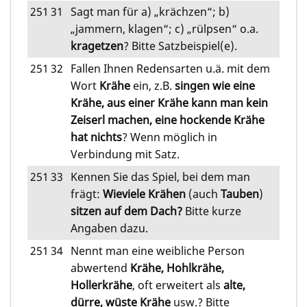
251
31
Sagt man für a) „krächzen“; b)
„jammern, klagen“; c) „rülpsen“ o.a.
kragetzen
? Bitte Satzbeispiel(e).
251
32
Fallen Ihnen Redensarten u.ä. mit dem
Wort
Krähe
ein, z.B.
singen wie eine
Krähe, aus einer Krähe kann man kein
Zeiserl machen, eine hockende Krähe
hat nichts
? Wenn möglich in
Verbindung mit Satz.
251
33
Kennen Sie das Spiel, bei dem man
frägt:
Wieviele Krähen
(auch
Tauben
)
sitzen auf dem Dach?
Bitte kurze
Angaben dazu.
251
34
Nennt man eine weibliche Person
abwertend
Krähe, Hohlkrähe,
Hollerkrähe
, oft erweitert als
alte,
dürre, wüste Krähe
usw.? Bitte