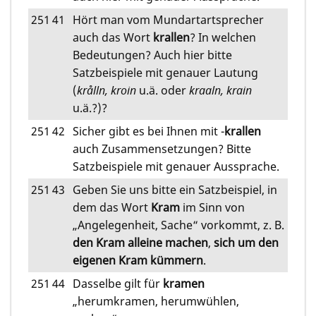
251
41
Hört man vom Mundartartsprecher
auch das Wort
krallen
? In welchen
Bedeutungen? Auch hier bitte
Satzbeispiele mit genauer Lautung
(
krålln, kroin
u.ä. oder
kraaln, krain
u.ä.?)?
251
42
Sicher gibt es bei Ihnen mit -
krallen
auch Zusammensetzungen? Bitte
Satzbeispiele mit genauer Aussprache.
251
43
Geben Sie uns bitte ein Satzbeispiel, in
dem das Wort
Kram
im Sinn von
„Angelegenheit, Sache“ vorkommt, z. B.
den Kram alleine machen
,
sich um den
eigenen Kram kümmern
.
251
44
Dasselbe gilt für
kramen
„herumkramen, herumwühlen,