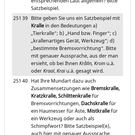
entsprechenden Laut allgemein? Bitte
Satzbeispiel.
251
39
Bitte geben Sie uns ein Satzbeispiel mit
Kralle
in den Bedeutungen a)
„Tierkralle“; b) „Hand bzw. Finger“; c)
„krallenartiges Gerät, Werkzeug“; d)
„bestimmte Bremsvorrichtung“. Bitte
mit genauer Aussprache, aus der man
ersieht, ob bei Ihnen
Krålln, Kroin
u.ä.
oder
Kraal
,
Krai
u.ä. gesagt wird.
251
40
Hat Ihre Mundart dazu auch
Zusammensetzungen wie
Bremskralle,
Kratzkralle, Schlittenkralle
für
Bremsvorrichtungen,
Dachskralle
für
ein Haumesser für Äste,
Mistkralle
für
ein Werkzeug oder auch als
Schimpfwort? Bitte Satzbeispiel(e),
auch hier mit genauer Aussprache.