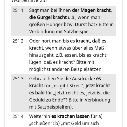
Wörterliste 251
251
1
Sagt man bei Ihnen
der Magen kracht,
die Gurgel kracht
u.ä., wenn man
großen Hunger bzw. Durst hat? Bitte in
Verbindung mit Satzbeispiel.
251
2
Oder hört man
bis es kracht, daß es
kracht
, wenn etwas über alles Maß
hinausgeht, z.B. essen, bis es kracht;
lügen, daß es kracht? Bitte mit
möglichst anderen Beispielsätzen.
251
3
Gebrauchen Sie die Ausdrücke
es
kracht
für „es gibt Streit“,
jetzt kracht
es bald
für „jetzt reicht es, jetzt ist die
Geduld zu Ende“? Bitte in Verbindung
mit Satzbeispiel(en).
251
4
Weiterhin
es krachen lassen
für a)
„schießen“; b) „mit Geld um sich