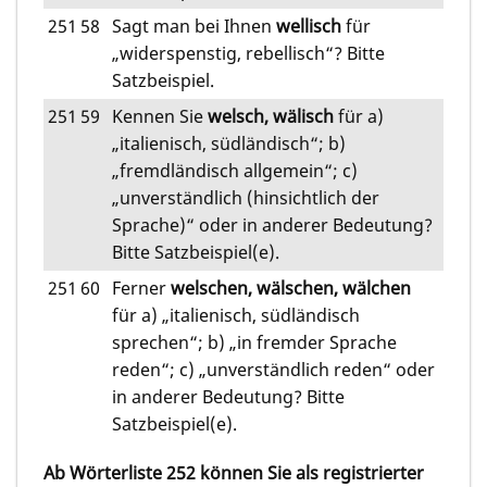
251
58
Sagt man bei Ihnen
wellisch
für
„widerspenstig, rebellisch“? Bitte
Satzbeispiel.
251
59
Kennen Sie
welsch, wälisch
für a)
„italienisch, südländisch“; b)
„fremdländisch allgemein“; c)
„unverständlich (hinsichtlich der
Sprache)“ oder in anderer Bedeutung?
Bitte Satzbeispiel(e).
251
60
Ferner
welschen, wälschen, wälchen
für a) „italienisch, südländisch
sprechen“; b) „in fremder Sprache
reden“; c) „unverständlich reden“ oder
in anderer Bedeutung? Bitte
Satzbeispiel(e).
Ab Wörterliste 252 können Sie als registrierter