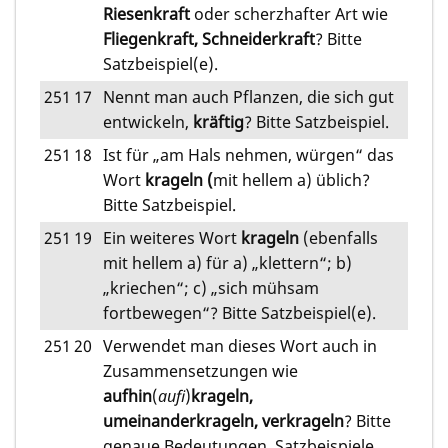
Riesenkraft
oder scherzhafter Art wie
Fliegenkraft, Schneiderkraft
? Bitte
Satzbeispiel(e).
251
17
Nennt man auch Pflanzen, die sich gut
entwickeln,
kräftig
? Bitte Satzbeispiel.
251
18
Ist für „am Hals nehmen, würgen“ das
Wort
krageln (
mit hellem a) üblich?
Bitte Satzbeispiel.
251
19
Ein weiteres Wort
krageln
(ebenfalls
mit hellem a) für a) „klettern“; b)
„kriechen“; c) „sich mühsam
fortbewegen“? Bitte Satzbeispiel(e).
251
20
Verwendet man dieses Wort auch in
Zusammensetzungen wie
aufhin
(
aufi
)
krageln,
umeinanderkrageln, verkrageln
? Bitte
genaue Bedeutungen, Satzbeispiele.