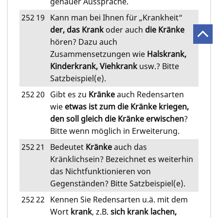
genauer Aussprache.
252
19
Kann man bei Ihnen für „Krankheit“
der, das Krank
oder auch
die
Kränke
hören? Dazu auch
Zusammensetzungen wie
Halskrank,
Kinderkrank, Viehkrank
usw.? Bitte
Satzbeispiel(e).
252
20
Gibt es zu
Kränke
auch Redensarten
wie
etwas ist zum die Kränke kriegen,
den soll gleich die Kränke erwischen
?
Bitte wenn möglich in Erweiterung.
252
21
Bedeutet
Kränke
auch das
Kränklichsein? Bezeichnet es weiterhin
das Nichtfunktionieren von
Gegenständen? Bitte Satzbeispiel(e).
252
22
Kennen Sie Redensarten u.ä. mit dem
Wort
krank
, z.B.
sich krank lachen,