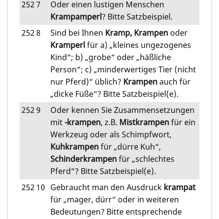
252
7
Oder einen lustigen Menschen
Krampamperl
? Bitte Satzbeispiel.
252
8
Sind bei Ihnen
Kramp, Krampen
oder
Kramperl
für a) „kleines ungezogenes
Kind“; b) „grobe“ oder „häßliche
Person“; c) „minderwertiges Tier (nicht
nur Pferd)“ üblich?
Krampen
auch für
„dicke Füße“? Bitte Satzbeispiel(e).
252
9
Oder kennen Sie Zusammensetzungen
mit
-krampen
, z.B.
Mistkrampen
für ein
Werkzeug oder als Schimpfwort,
Kuhkrampen
für „dürre Kuh“,
Schinderkrampen
für „schlechtes
Pferd“? Bitte Satzbeispiel(e).
252
10
Gebraucht man den Ausdruck
krampat
für „mager, dürr“ oder in weiteren
Bedeutungen? Bitte entsprechende