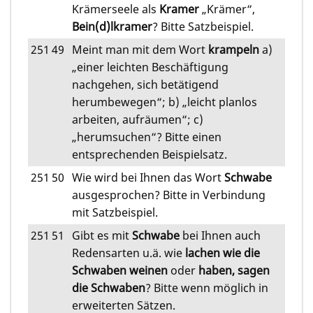
Krämerseele als
Kramer
„Krämer“,
Bein(d)lkramer
? Bitte Satzbeispiel.
251
49
Meint man mit dem Wort
krampeln
a)
„einer leichten Beschäftigung
nachgehen, sich betätigend
herumbewegen“; b) „leicht planlos
arbeiten, aufräumen“; c)
„herumsuchen“? Bitte einen
entsprechenden Beispielsatz.
251
50
Wie wird bei Ihnen das Wort
Schwabe
ausgesprochen? Bitte in Verbindung
mit Satzbeispiel.
251
51
Gibt es mit
Schwabe
bei Ihnen auch
Redensarten u.ä. wie
lachen wie die
Schwaben weinen
oder
haben, sagen
die Schwaben
? Bitte wenn möglich in
erweiterten Sätzen.