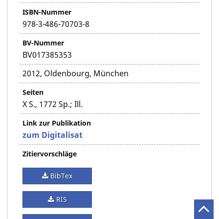
ISBN-Nummer
978-3-486-70703-8
BV-Nummer
BV017385353
2012, Oldenbourg, München
Seiten
X S., 1772 Sp.; Ill.
Link zur Publikation
zum Digitalisat
Zitiervorschläge
BibTex
RIS